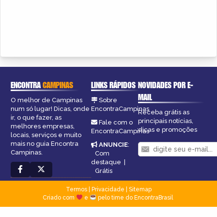
ENCONTRA
CAMPINAS
LINKS RÁPIDOS
NOVIDADES POR E-
MAIL
O melhor de Campinas
Sobre
num só lugar! Dicas, onde
EncontraCampinas
Receba grátis as
ir, o que fazer, as
principais notícias,
Fale com o
melhores empresas,
dicas e promoções
EncontraCampinas
locais, serviços e muito
mais no guia Encontra
ANUNCIE
:
Campinas.
Com
destaque
|
Grátis
Termos
|
Privacidade
|
Sitemap
Criado com
e
pelo time do EncontraBrasil