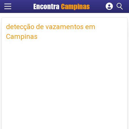
Encontra
Campinas
Cadastrar empresa
Fazer login
detecção de vazamentos em
Criar conta
Campinas