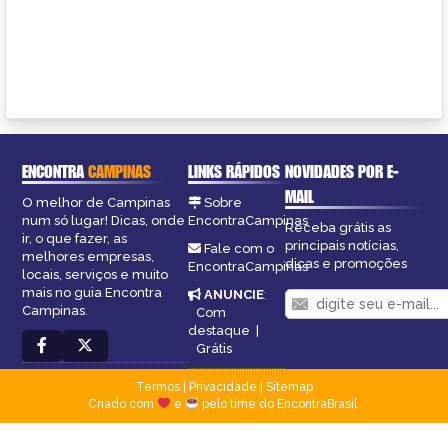
ENCONTRA
CAMPINAS
LINKS RÁPIDOS
NOVIDADES POR E-
MAIL
O melhor de Campinas
Sobre
num só lugar! Dicas, onde
EncontraCampinas
Receba grátis as
ir, o que fazer, as
principais notícias,
Fale com o
melhores empresas,
dicas e promoções
EncontraCampinas
locais, serviços e muito
mais no guia Encontra
ANUNCIE
:
Campinas.
Com
destaque
|
Grátis
Termos
|
Privacidade
|
Sitemap
Criado com
e
pelo time do EncontraBrasil