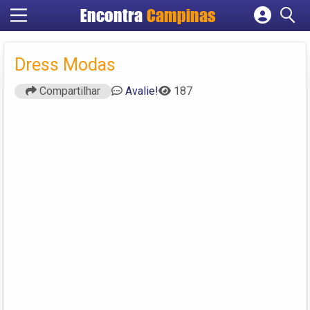
Encontra
Campinas
Cadastrar empresa
Fazer login
Dress Modas
Criar conta
Compartilhar
Avalie!
187