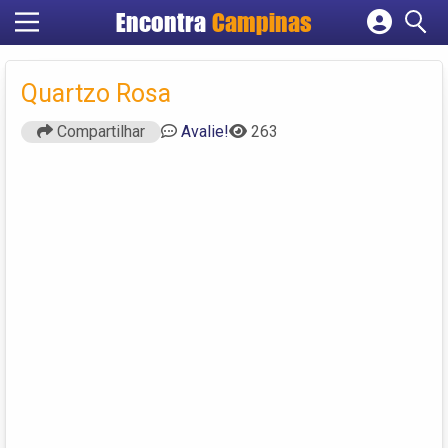
Encontra
Campinas
Cadastrar empresa
Fazer login
Quartzo Rosa
Criar conta
Compartilhar
Avalie!
263