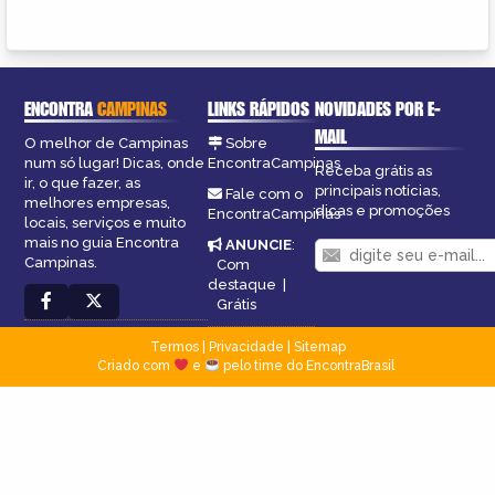
ENCONTRA
CAMPINAS
LINKS RÁPIDOS
NOVIDADES POR E-
MAIL
O melhor de Campinas
Sobre
num só lugar! Dicas, onde
EncontraCampinas
Receba grátis as
ir, o que fazer, as
principais notícias,
Fale com o
melhores empresas,
dicas e promoções
EncontraCampinas
locais, serviços e muito
mais no guia Encontra
ANUNCIE
:
Campinas.
Com
destaque
|
Grátis
Termos
|
Privacidade
|
Sitemap
Criado com
e
pelo time do EncontraBrasil