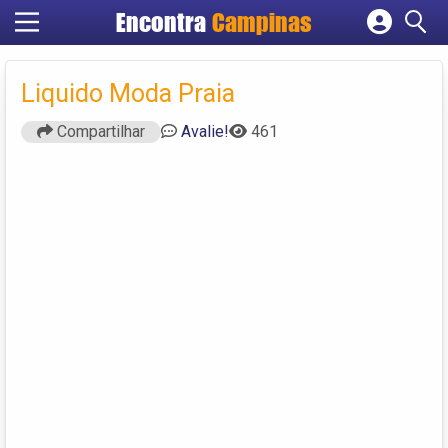
Encontra
Campinas
Cadastrar empresa
Fazer login
Liquido Moda Praia
Criar conta
Compartilhar
Avalie!
461