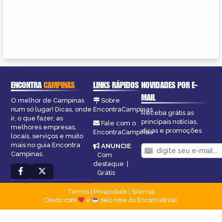
ENCONTRA
CAMPINAS
LINKS RÁPIDOS
NOVIDADES POR E-
MAIL
O melhor de Campinas
Sobre
num só lugar! Dicas, onde
EncontraCampinas
Receba grátis as
ir, o que fazer, as
principais notícias,
Fale com o
melhores empresas,
dicas e promoções
EncontraCampinas
locais, serviços e muito
mais no guia Encontra
ANUNCIE
:
Campinas.
Com
destaque
|
Grátis
Termos
|
Privacidade
|
Sitemap
Criado com
e
pelo time do EncontraBrasil