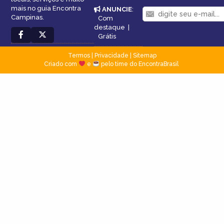
mais no guia Encontra
ANUNCIE
:
Campinas.
Com
destaque
|
Grátis
Termos
|
Privacidade
|
Sitemap
Criado com
e
pelo time do EncontraBrasil