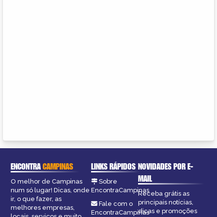
ENCONTRA
CAMPINAS
LINKS RÁPIDOS
NOVIDADES POR E-
MAIL
O melhor de Campinas
Sobre
num só lugar! Dicas, onde
EncontraCampinas
Receba grátis as
ir, o que fazer, as
principais notícias,
Fale com o
melhores empresas,
dicas e promoções
EncontraCampinas
locais, serviços e muito