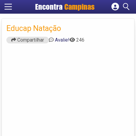
Encontra
Campinas
Cadastrar empresa
Fazer login
Educap Natação
Criar conta
Compartilhar
Avalie!
246