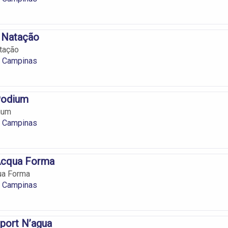
 Natação
tação
 Campinas
Podium
ium
 Campinas
Acqua Forma
ua Forma
 Campinas
port N’agua