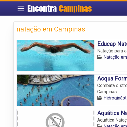
Encontra
Campinas
natação em Campinas
Educap Nat
Natação para a
Natação em
Acqua For
Combata o str
Campinas.
Hidroginás
Aquática N
Aquática Nata
Natação em