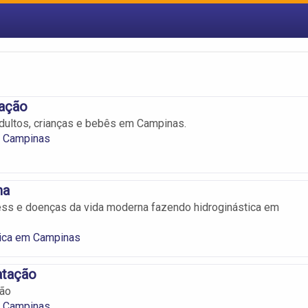
ação
dultos, crianças e bebês em Campinas.
 Campinas
ma
ess e doenças da vida moderna fazendo hidroginástica em
tica em Campinas
atação
ção
 Campinas