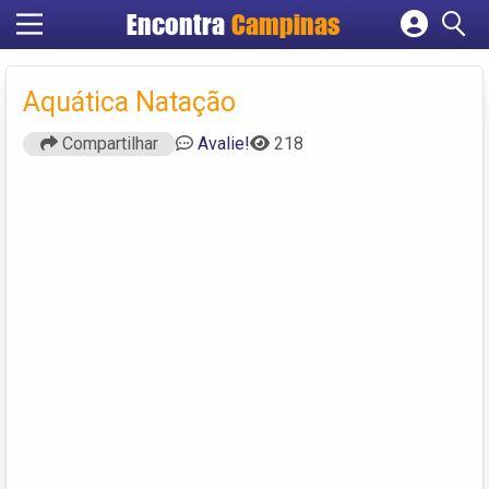
Encontra
Campinas
Cadastrar empresa
Fazer login
Aquática Natação
Criar conta
Compartilhar
Avalie!
218