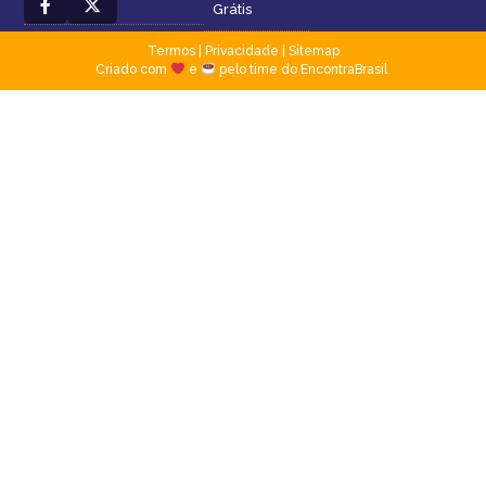
Grátis
Termos
|
Privacidade
|
Sitemap
Criado com
e
pelo time do EncontraBrasil