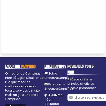
ENCONTRA
CAMPINAS
LINKS RÁPIDOS
NOVIDADES POR E-
MAIL
O melhor de Campinas
Sobre
num só lugar! Dicas, onde
EncontraCampinas
Receba grátis as
ir, o que fazer, as
principais notícias,
Fale com o
melhores empresas,
dicas e promoções
EncontraCampinas
locais, serviços e muito
mais no guia Encontra
ANUNCIE
:
Campinas.
Com
destaque
|