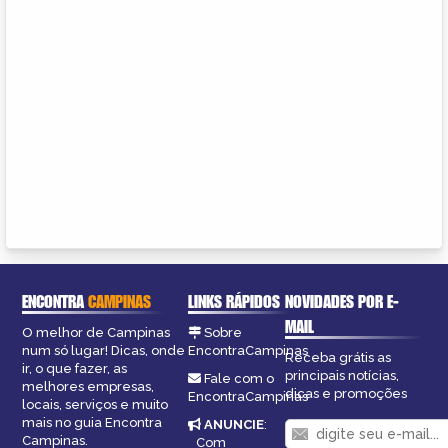
ENCONTRA
CAMPINAS
LINKS RÁPIDOS
NOVIDADES POR E-
MAIL
O melhor de Campinas
Sobre
num só lugar! Dicas, onde
EncontraCampinas
Receba grátis as
ir, o que fazer, as
principais notícias,
Fale com o
melhores empresas,
dicas e promoções
EncontraCampinas
locais, serviços e muito
mais no guia Encontra
ANUNCIE
:
Campinas.
Com