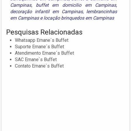
Campinas
,
buffet em domicilio em Campinas
,
decoração infantil em Campinas
,
lembrancinhas
em Campinas
e
locação brinquedos em Campinas
Pesquisas Relacionadas
Whatsapp Ernane´s Buffet
Suporte Ernane´s Buffet
Atendimento Ernane´s Buffet
SAC Ernane´s Buffet
Contato Ernane´s Buffet