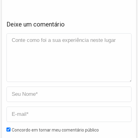
Deixe um comentário
Concordo em tornar meu comentário público