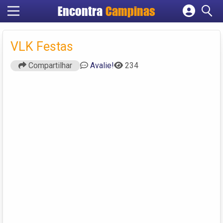
Encontra
Campinas
Cadastrar empresa
Fazer login
VLK Festas
Criar conta
Compartilhar
Avalie!
234