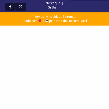
destaque
|
Grátis
Termos
|
Privacidade
|
Sitemap
Criado com
e
pelo time do EncontraBrasil