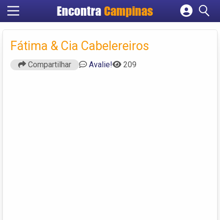
Encontra
Campinas
Cadastrar empresa
Fazer login
Fátima & Cia Cabelereiros
Criar conta
Compartilhar
Avalie!
209