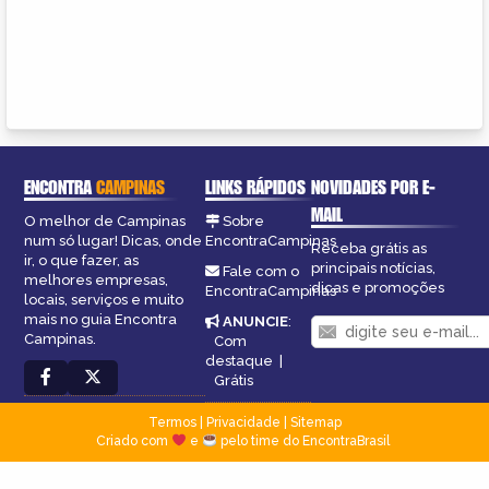
ENCONTRA
CAMPINAS
LINKS RÁPIDOS
NOVIDADES POR E-
MAIL
O melhor de Campinas
Sobre
num só lugar! Dicas, onde
EncontraCampinas
Receba grátis as
ir, o que fazer, as
principais notícias,
Fale com o
melhores empresas,
dicas e promoções
EncontraCampinas
locais, serviços e muito
mais no guia Encontra
ANUNCIE
:
Campinas.
Com
destaque
|
Grátis
Termos
|
Privacidade
|
Sitemap
Criado com
e
pelo time do EncontraBrasil