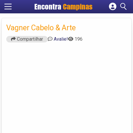
Encontra
Campinas
Cadastrar empresa
Fazer login
Vagner Cabelo & Arte
Criar conta
Compartilhar
Avalie!
196