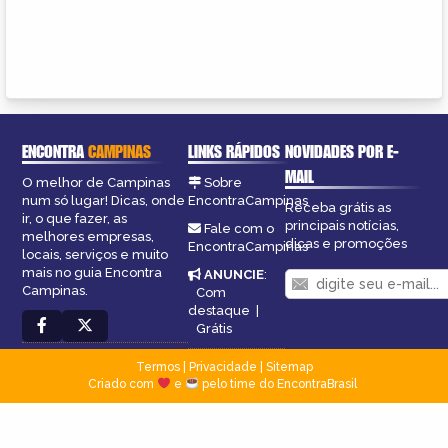
ENCONTRA
CAMPINAS
LINKS RÁPIDOS
NOVIDADES POR E-
MAIL
O melhor de Campinas
Sobre
num só lugar! Dicas, onde
EncontraCampinas
Receba grátis as
ir, o que fazer, as
principais notícias,
Fale com o
melhores empresas,
dicas e promoções
EncontraCampinas
locais, serviços e muito
mais no guia Encontra
ANUNCIE
:
Campinas.
Com
destaque
|
Grátis
Termos
|
Privacidade
|
Sitemap
Criado com
e
pelo time do EncontraBrasil