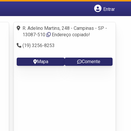
Entrar
Cadastrar empresa
Fazer login
R. Adelino Martins, 248 - Campinas - SP -
Criar conta
13087-510
Endereço copiado!
(19) 3256-8253
Mapa
Comente