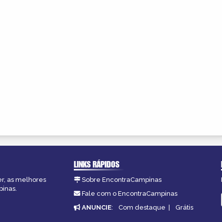
LINKS RÁPIDOS
er, as melhores
Sobre EncontraCampinas
pinas.
Fale com o EncontraCampinas
ANUNCIE
:
Com destaque
|
Grátis