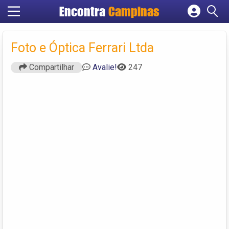
Encontra
Campinas
Cadastrar empresa
Fazer login
Foto e Óptica Ferrari Ltda
Criar conta
Compartilhar
Avalie!
247