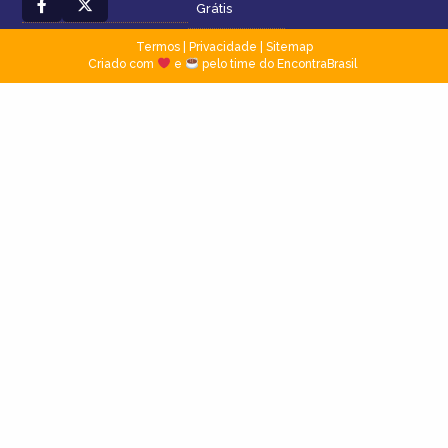
Grátis
Termos
|
Privacidade
|
Sitemap
Criado com
e
pelo time do EncontraBrasil