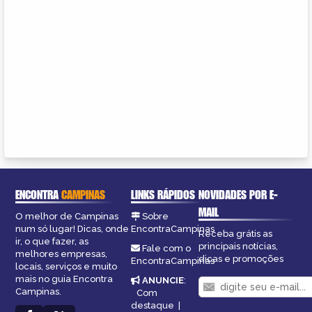
ENCONTRA
CAMPINAS
LINKS RÁPIDOS
NOVIDADES POR E-
MAIL
O melhor de Campinas
Sobre
num só lugar! Dicas, onde
EncontraCampinas
Receba grátis as
ir, o que fazer, as
principais notícias,
Fale com o
melhores empresas,
dicas e promoções
EncontraCampinas
locais, serviços e muito
mais no guia Encontra
ANUNCIE
:
Campinas.
Com
destaque
|