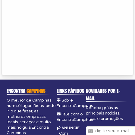
ENCONTRA
CAMPINAS
LINKS RÁPIDOS
NOVIDADES POR E-
MAIL
O melhor de Campinas
Sobre
num só lugar! Dicas, onde
EncontraCampinas
Receba grátis as
ir, o que fazer, as
principais notícias,
Fale com o
melhores empresas,
dicas e promoções
EncontraCampinas
locais, serviços e muito
mais no guia Encontra
ANUNCIE
:
Campinas.
Com