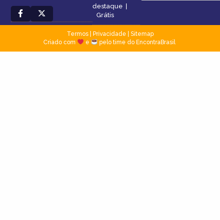
destaque
|
Grátis
Termos
|
Privacidade
|
Sitemap
Criado com
e
pelo time do EncontraBrasil