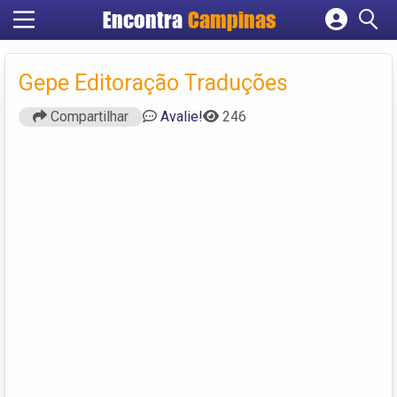
Encontra
Campinas
Cadastrar empresa
Fazer login
Gepe Editoração Traduções
Criar conta
Compartilhar
Avalie!
246