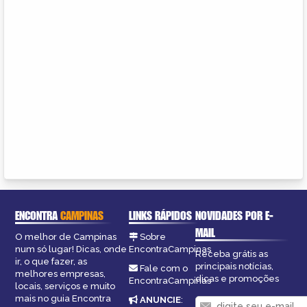
ENCONTRA
CAMPINAS
LINKS RÁPIDOS
NOVIDADES POR E-
MAIL
O melhor de Campinas
Sobre
num só lugar! Dicas, onde
EncontraCampinas
Receba grátis as
ir, o que fazer, as
principais notícias,
Fale com o
melhores empresas,
dicas e promoções
EncontraCampinas
locais, serviços e muito
mais no guia Encontra
ANUNCIE
: