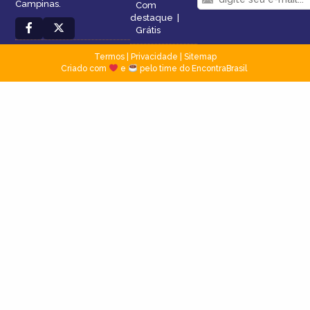
Campinas.
Com
destaque
|
Grátis
Termos
|
Privacidade
|
Sitemap
Criado com
e
pelo time do EncontraBrasil