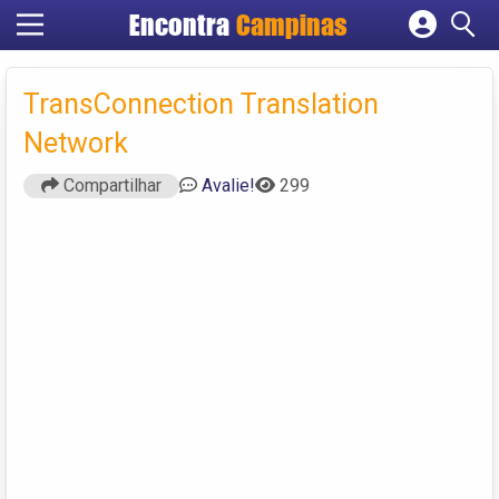
Encontra
Campinas
Cadastrar empresa
Fazer login
TransConnection Translation
Criar conta
Network
Compartilhar
Avalie!
299