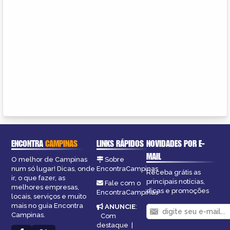
ENCONTRA
CAMPINAS
LINKS RÁPIDOS
NOVIDADES POR E-
MAIL
O melhor de Campinas
Sobre
num só lugar! Dicas, onde
EncontraCampinas
Receba grátis as
ir, o que fazer, as
principais notícias,
Fale com o
melhores empresas,
dicas e promoções
EncontraCampinas
locais, serviços e muito
mais no guia Encontra
ANUNCIE
:
Campinas.
Com
destaque
|