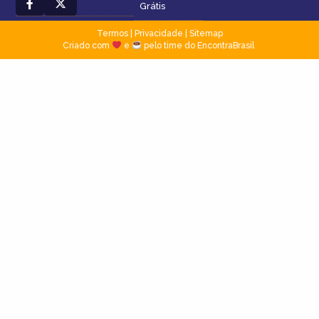
Grátis
Termos
|
Privacidade
|
Sitemap
Criado com
e
pelo time do EncontraBrasil