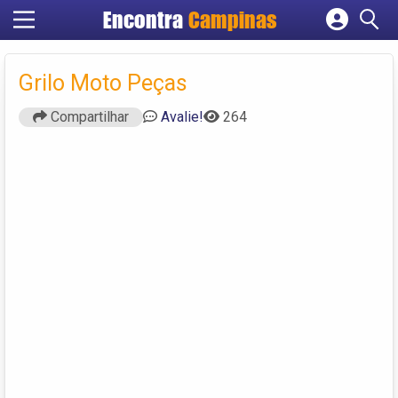
Encontra
Campinas
Cadastrar empresa
Fazer login
Grilo Moto Peças
Criar conta
Compartilhar
Avalie!
264