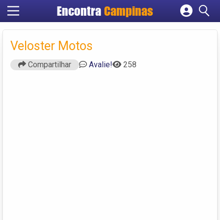
Encontra
Campinas
Cadastrar empresa
Fazer login
Veloster Motos
Criar conta
Compartilhar
Avalie!
258