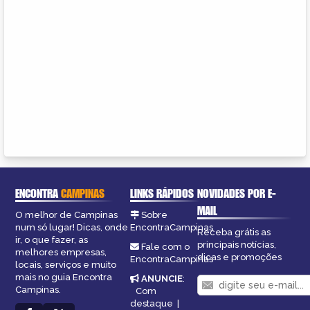
ENCONTRA
CAMPINAS
LINKS RÁPIDOS
NOVIDADES POR E-
MAIL
O melhor de Campinas
Sobre
num só lugar! Dicas, onde
EncontraCampinas
Receba grátis as
ir, o que fazer, as
principais notícias,
Fale com o
melhores empresas,
dicas e promoções
EncontraCampinas
locais, serviços e muito
mais no guia Encontra
ANUNCIE
:
Campinas.
Com
destaque
|