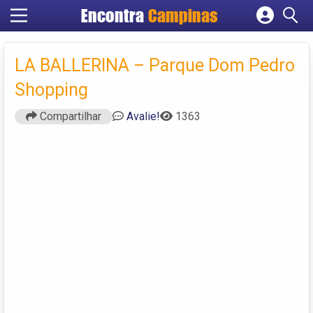
Encontra
Campinas
Cadastrar empresa
Fazer login
LA BALLERINA – Parque Dom Pedro
Criar conta
Shopping
Compartilhar
Avalie!
1363