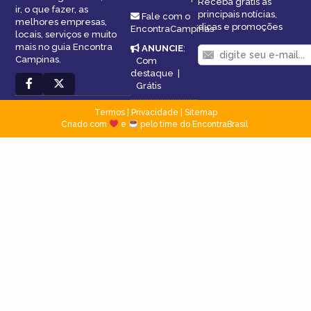
Receba grátis as
ir, o que fazer, as
principais notícias,
Fale com o
melhores empresas,
dicas e promoções
EncontraCampinas
locais, serviços e muito
mais no guia Encontra
ANUNCIE
:
Campinas.
Com
destaque
|
Grátis
Termos
|
Privacidade
|
Sitemap
Criado com
e
pelo time do EncontraBrasil