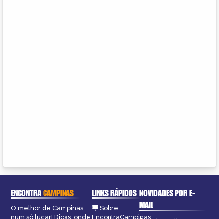
ENCONTRA
CAMPINAS
LINKS RÁPIDOS
NOVIDADES POR E-
MAIL
O melhor de Campinas
Sobre
num só lugar! Dicas, onde
EncontraCampinas