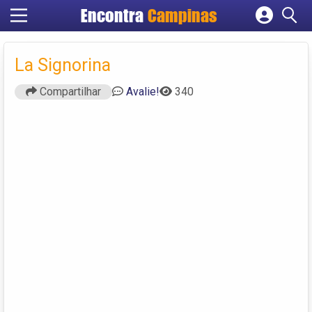
Encontra
Campinas
Cadastrar empresa
Fazer login
La Signorina
Criar conta
Compartilhar
Avalie!
340