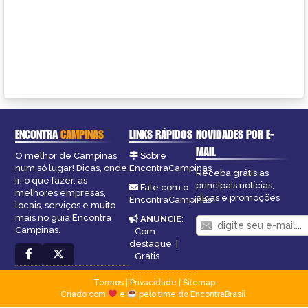
ENCONTRA
CAMPINAS
LINKS RÁPIDOS
NOVIDADES POR E-
MAIL
O melhor de Campinas
Sobre
num só lugar! Dicas, onde
EncontraCampinas
Receba grátis as
ir, o que fazer, as
principais notícias,
Fale com o
melhores empresas,
dicas e promoções
EncontraCampinas
locais, serviços e muito
mais no guia Encontra
ANUNCIE
:
Campinas.
Com
destaque
|
Grátis
Termos
|
Privacidade
|
Sitemap
Criado com
e
pelo time do EncontraBrasil