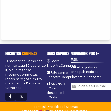
ENCONTRA
CAMPINAS
LINKS RÁPIDOS
NOVIDADES POR E-
MAIL
O melhor de Campinas
Sobre
num só lugar! Dicas, onde
EncontraCampinas
Receba grátis as
ir, o que fazer, as
principais notícias,
Fale com o
melhores empresas,
dicas e promoções
EncontraCampinas
locais, serviços e muito
mais no guia Encontra
ANUNCIE
:
Campinas.
Com
destaque
|
Grátis
Termos
|
Privacidade
|
Sitemap
Criado com
e
pelo time do EncontraBrasil