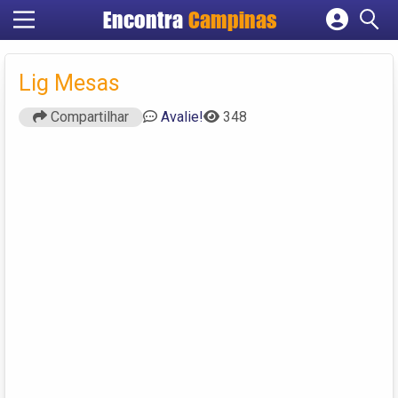
Encontra
Campinas
Cadastrar empresa
Fazer login
Lig Mesas
Criar conta
Compartilhar
Avalie!
348