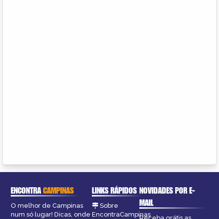
ENCONTRA
CAMPINAS
LINKS RÁPIDOS
NOVIDADES POR E-
MAIL
O melhor de Campinas
Sobre
num só lugar! Dicas, onde
EncontraCampinas
Receba grátis as