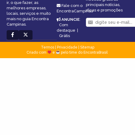
ir, o que fazer, as
principais notícias,
Fale com o
melhores empresas,
dicas e promoções
EncontraCampinas
locais, serviços e muito
mais no guia Encontra
ANUNCIE
:
Campinas.
Com
destaque
|
Grátis
Termos
|
Privacidade
|
Sitemap
Criado com
e
pelo time do EncontraBrasil