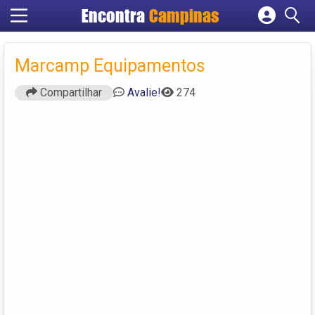
Encontra
Campinas
Cadastrar empresa
Fazer login
Marcamp Equipamentos
Criar conta
Compartilhar
Avalie!
274