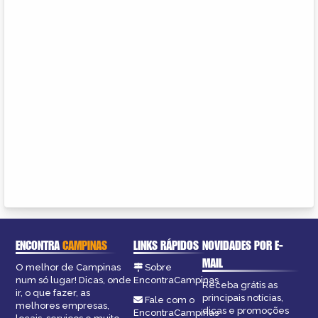
ENCONTRA
CAMPINAS
LINKS RÁPIDOS
NOVIDADES POR E-
MAIL
O melhor de Campinas
Sobre
num só lugar! Dicas, onde
EncontraCampinas
Receba grátis as
ir, o que fazer, as
principais notícias,
Fale com o
melhores empresas,
dicas e promoções
EncontraCampinas