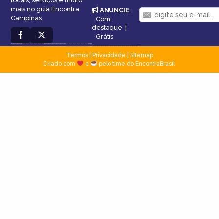
locais, serviços e muito
mais no guia Encontra
ANUNCIE
:
Campinas.
Com
destaque
|
Grátis
Termos
|
Privacidade
|
Sitemap
Criado com
e
pelo time do EncontraBrasil