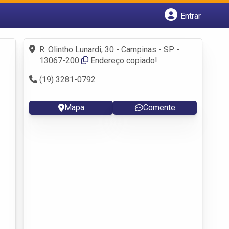
Entrar
Cadastrar empresa
Fazer login
R. Olintho Lunardi, 30 - Campinas - SP -
Criar conta
13067-200
Endereço copiado!
(19) 3281-0792
Mapa
Comente