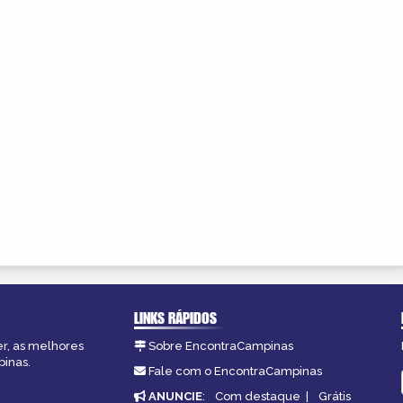
LINKS RÁPIDOS
er, as melhores
Sobre EncontraCampinas
pinas.
Fale com o EncontraCampinas
ANUNCIE
:
Com destaque
|
Grátis