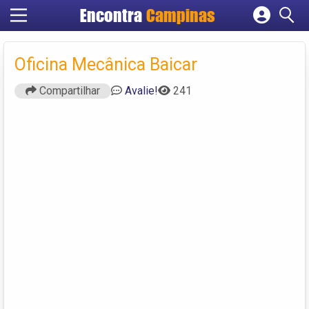
Encontra
Campinas
Cadastrar empresa
Fazer login
Oficina Mecânica Baicar
Criar conta
Compartilhar
Avalie!
241