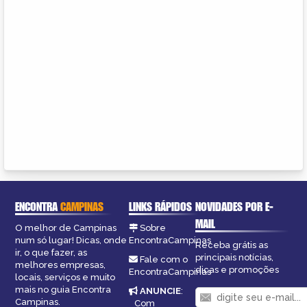
ENCONTRA
CAMPINAS
LINKS RÁPIDOS
NOVIDADES POR E-
MAIL
O melhor de Campinas
Sobre
num só lugar! Dicas, onde
EncontraCampinas
Receba grátis as
ir, o que fazer, as
principais notícias,
Fale com o
melhores empresas,
dicas e promoções
EncontraCampinas
locais, serviços e muito
mais no guia Encontra
ANUNCIE
:
Campinas.
Com