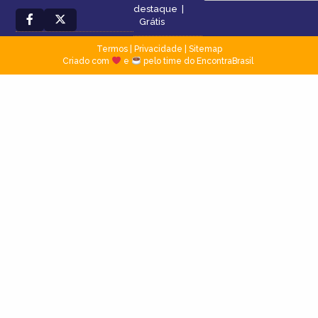
destaque
|
Grátis
Termos
|
Privacidade
|
Sitemap
Criado com
e
pelo time do EncontraBrasil