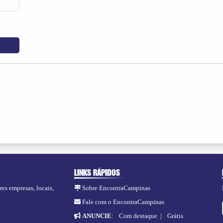
LINKS RÁPIDOS
res empresas, locais,
Sobre EncontraCampinas
Fale com o EncontraCampinas
ANUNCIE
:
Com destaque
|
Grátis