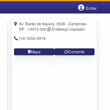
Entrar
Cadastrar empresa
Fazer login
Av. Barão de Itapura, 3508 - Campinas -
Criar conta
SP - 13073-300
Endereço copiado!
(19) 3252-0916
Mapa
Comente