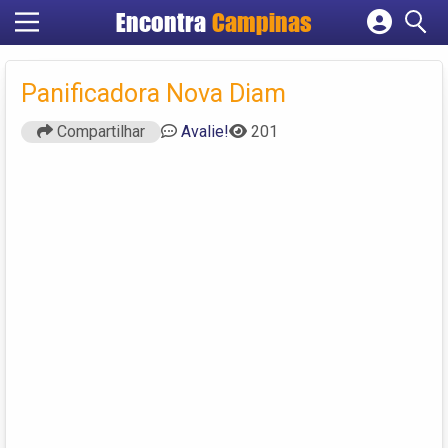
Encontra
Campinas
Cadastrar empresa
Fazer login
Panificadora Nova Diam
Criar conta
Compartilhar
Avalie!
201