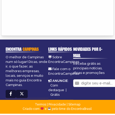
ENCONTRA
CAMPINAS
LINKS RÁPIDOS
NOVIDADES POR E-
MAIL
O melhor de Campinas
Sobre
num só lugar! Dicas, onde
EncontraCampinas
Receba grátis as
ir, o que fazer, as
principais notícias,
Fale com o
melhores empresas,
dicas e promoções
EncontraCampinas
locais, serviços e muito
mais no guia Encontra
ANUNCIE
:
Campinas.
Com
destaque
|
Grátis
Termos
|
Privacidade
|
Sitemap
Criado com
e
pelo time do EncontraBrasil