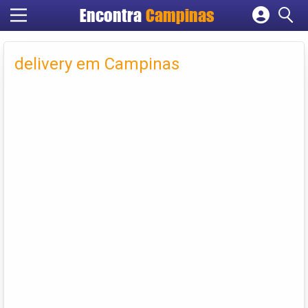
Encontra
Campinas
Cadastrar empresa
Fazer login
delivery em Campinas
Criar conta