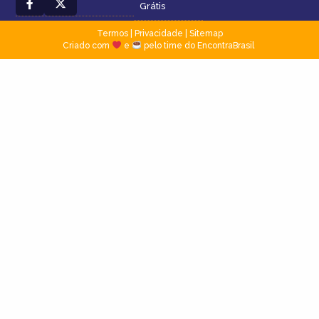
Grátis
Termos
|
Privacidade
|
Sitemap
Criado com
e
pelo time do EncontraBrasil