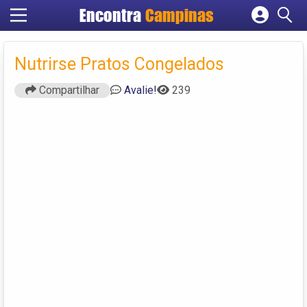
Encontra
Campinas
Cadastrar empresa
Fazer login
Nutrirse Pratos Congelados
Criar conta
Compartilhar
Avalie!
239