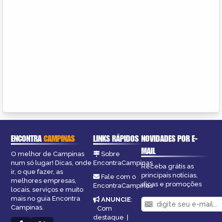
ENCONTRA
CAMPINAS
LINKS RÁPIDOS
NOVIDADES POR E-
MAIL
O melhor de Campinas
Sobre
num só lugar! Dicas, onde
EncontraCampinas
Receba grátis as
ir, o que fazer, as
principais notícias,
Fale com o
melhores empresas,
dicas e promoções
EncontraCampinas
locais, serviços e muito
mais no guia Encontra
ANUNCIE
:
Campinas.
Com
destaque
|