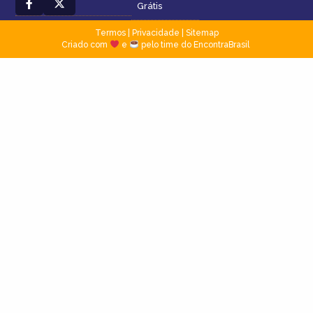
Grátis
Termos
|
Privacidade
|
Sitemap
Criado com
e
pelo time do EncontraBrasil