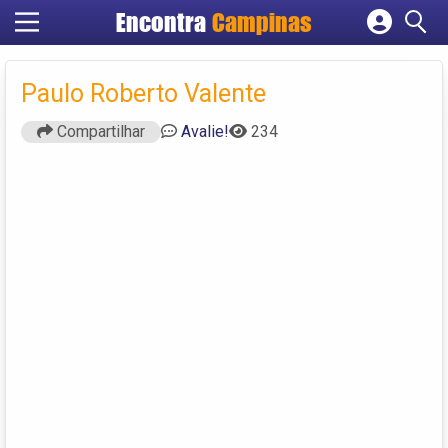
Encontra
Campinas
Cadastrar empresa
Fazer login
Paulo Roberto Valente
Criar conta
Compartilhar
Avalie!
234