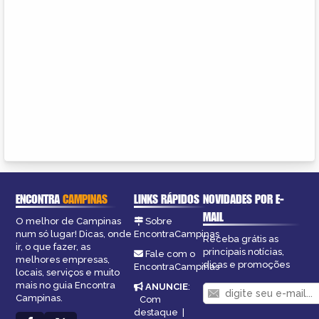
ENCONTRA
CAMPINAS
LINKS RÁPIDOS
NOVIDADES POR E-
MAIL
O melhor de Campinas
Sobre
num só lugar! Dicas, onde
EncontraCampinas
Receba grátis as
ir, o que fazer, as
principais notícias,
Fale com o
melhores empresas,
dicas e promoções
EncontraCampinas
locais, serviços e muito
mais no guia Encontra
ANUNCIE
:
Campinas.
Com
destaque
|