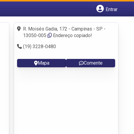
Entrar
Cadastrar empresa
Fazer login
R. Moisés Gadia, 172 - Campinas - SP -
Criar conta
13050-005
Endereço copiado!
(19) 3228-0480
Mapa
Comente