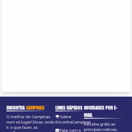
ENCONTRA
CAMPINAS
LINKS RÁPIDOS
NOVIDADES POR E-
MAIL
O melhor de Campinas
Sobre
num só lugar! Dicas, onde
EncontraCampinas
Receba grátis as
ir, o que fazer, as
principais notícias,
Fale com o