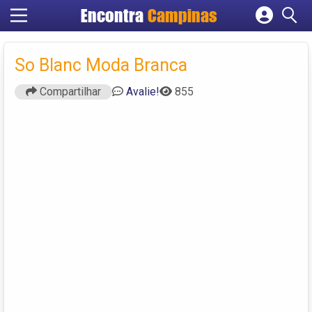
Encontra
Campinas
Cadastrar empresa
Fazer login
So Blanc Moda Branca
Criar conta
Compartilhar
Avalie!
855