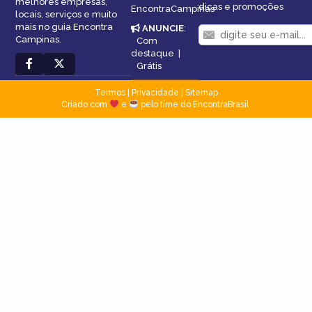
melhores empresas,
dicas e promoções
EncontraCampinas
locais, serviços e muito
mais no guia Encontra
ANUNCIE
:
Campinas.
Com
destaque
|
Grátis
Termos
|
Privacidade
|
Sitemap
Criado com
e
pelo time do EncontraBrasil