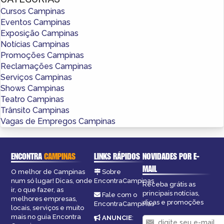
Cursos Campinas
Eventos Campinas
Exposição Campinas
Notícias Campinas
Promoções Campinas
Reclamações Campinas
Serviços Campinas
Shows Campinas
Teatro Campinas
Trânsito Campinas
Vagas de Empregos Campinas
ENCONTRA
CAMPINAS
LINKS RÁPIDOS
NOVIDADES POR E-
MAIL
O melhor de Campinas
Sobre
num só lugar! Dicas, onde
EncontraCampinas
Receba grátis as
ir, o que fazer, as
principais notícias,
Fale com o
melhores empresas,
dicas e promoções
EncontraCampinas
locais, serviços e muito
mais no guia Encontra
ANUNCIE
: