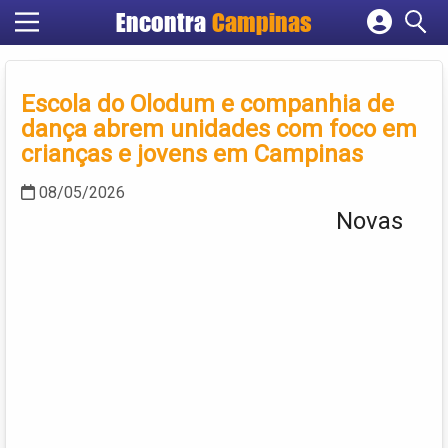
Encontra
Campinas
Cadastrar empresa
Fazer login
Escola do Olodum e companhia de
Criar conta
dança abrem unidades com foco em
crianças e jovens em Campinas
08/05/2026
Novas