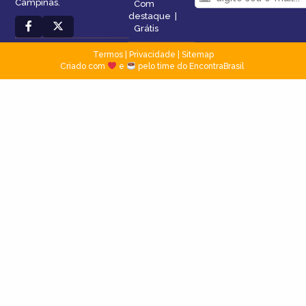
Campinas.
Com
destaque
|
Grátis
Termos
|
Privacidade
|
Sitemap
Criado com
e
pelo time do EncontraBrasil