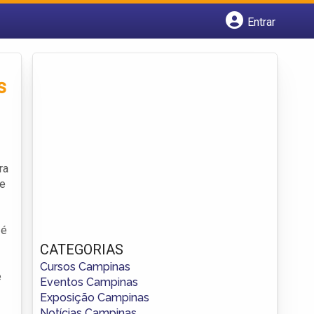
Entrar
Cadastrar empresa
Fazer login
Criar conta
s
ra
ue
 é
CATEGORIAS
Cursos Campinas
e
Eventos Campinas
Exposição Campinas
Notícias Campinas