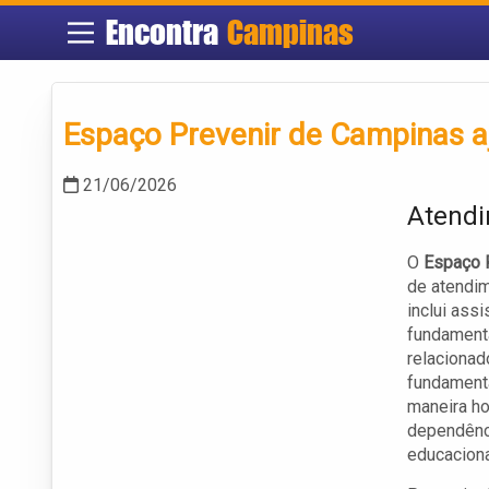
Encontra
Campinas
Espaço Prevenir de Campinas a
21/06/2026
Atendi
O
Espaço 
de atendim
inclui ass
fundament
relacionad
fundamenta
maneira ho
dependênci
educaciona