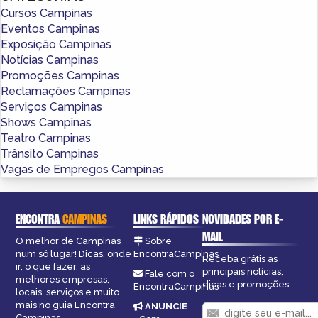
Cursos Campinas
Eventos Campinas
Exposição Campinas
Notícias Campinas
Promoções Campinas
Reclamações Campinas
Serviços Campinas
Shows Campinas
Teatro Campinas
Trânsito Campinas
Vagas de Empregos Campinas
ENCONTRA
CAMPINAS
LINKS RÁPIDOS
NOVIDADES POR E-
MAIL
O melhor de Campinas
Sobre
num só lugar! Dicas, onde
EncontraCampinas
Receba grátis as
ir, o que fazer, as
principais notícias,
Fale com o
melhores empresas,
dicas e promoções
EncontraCampinas
locais, serviços e muito
mais no guia Encontra
ANUNCIE
:
Campinas.