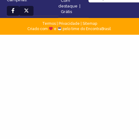
Com
destaque
|
Grátis
Termos
|
Privacidade
|
Sitemap
Criado com
e
pelo time do EncontraBrasil