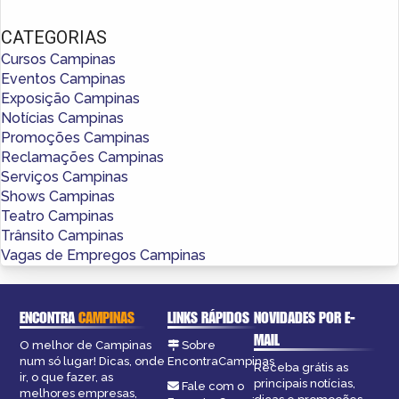
CATEGORIAS
Cursos Campinas
Eventos Campinas
Exposição Campinas
Notícias Campinas
Promoções Campinas
Reclamações Campinas
Serviços Campinas
Shows Campinas
Teatro Campinas
Trânsito Campinas
Vagas de Empregos Campinas
ENCONTRA
CAMPINAS
LINKS RÁPIDOS
NOVIDADES POR E-
MAIL
O melhor de Campinas
Sobre
num só lugar! Dicas, onde
EncontraCampinas
Receba grátis as
ir, o que fazer, as
principais notícias,
Fale com o
melhores empresas,