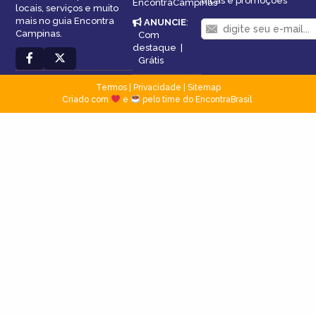
dicas e promoções
EncontraCampinas
locais, serviços e muito
mais no guia Encontra
ANUNCIE
:
Campinas.
Com
destaque
|
Grátis
Termos
|
Privacidade
|
Sitemap
Criado com
e
pelo time do EncontraBrasil