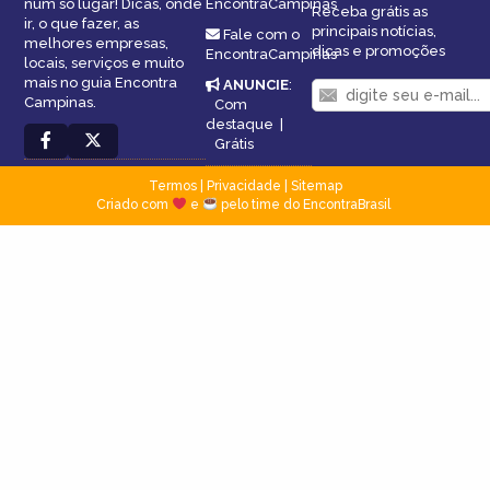
num só lugar! Dicas, onde
EncontraCampinas
Receba grátis as
ir, o que fazer, as
principais notícias,
Fale com o
melhores empresas,
dicas e promoções
EncontraCampinas
locais, serviços e muito
mais no guia Encontra
ANUNCIE
:
Campinas.
Com
destaque
|
Grátis
Termos
|
Privacidade
|
Sitemap
Criado com
e
pelo time do EncontraBrasil