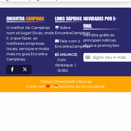
ENCONTRA
CAMPINAS
LINKS RÁPIDOS
NOVIDADES POR E-
MAIL
O melhor de Campinas
Sobre
num só lugar! Dicas, onde
EncontraCampinas
Receba grátis as
ir, o que fazer, as
principais notícias,
Fale com o
melhores empresas,
dicas e promoções
EncontraCampinas
locais, serviços e muito
mais no guia Encontra
ANUNCIE
:
Campinas.
Com
destaque
|
Grátis
Termos
|
Privacidade
|
Sitemap
Criado com
e
pelo time do EncontraBrasil