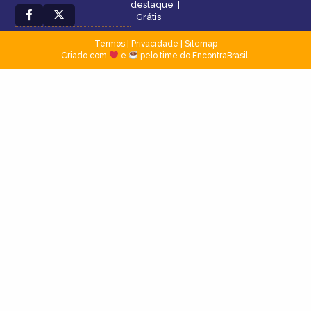
destaque
|
Grátis
Termos
|
Privacidade
|
Sitemap
Criado com
e
pelo time do EncontraBrasil