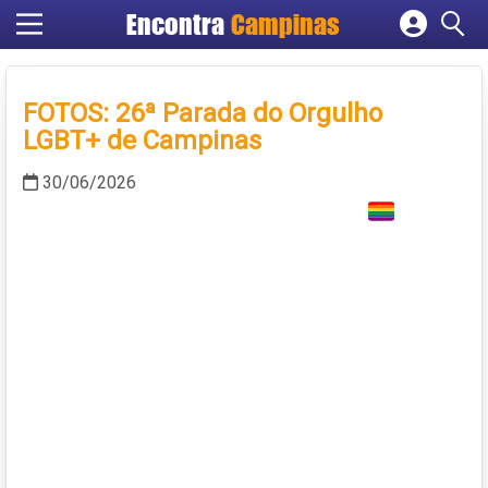
Encontra
Campinas
Cadastrar empresa
Fazer login
FOTOS: 26ª Parada do Orgulho
Criar conta
LGBT+ de Campinas
30/06/2026