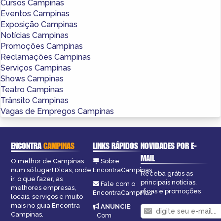
Cursos Campinas
Eventos Campinas
Exposição Campinas
Notícias Campinas
Promoções Campinas
Reclamações Campinas
Serviços Campinas
Shows Campinas
Teatro Campinas
Trânsito Campinas
Vagas de Empregos Campinas
ENCONTRA
CAMPINAS
LINKS RÁPIDOS
NOVIDADES POR E-
MAIL
O melhor de Campinas
Sobre
num só lugar! Dicas, onde
EncontraCampinas
Receba grátis as
ir, o que fazer, as
principais notícias,
Fale com o
melhores empresas,
dicas e promoções
EncontraCampinas
locais, serviços e muito
mais no guia Encontra
ANUNCIE
:
Campinas.
Com