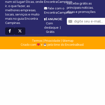
num só lugar! Dicas, onde
EncontraCampinas
Receba grátis as
ir, o que fazer, as
principais notícias,
Fale com o
melhores empresas,
dicas e promoções
EncontraCampinas
locais, serviços e muito
mais no guia Encontra
ANUNCIE
:
Campinas.
Com
destaque
|
Grátis
Termos
|
Privacidade
|
Sitemap
Criado com
e
pelo time do EncontraBrasil