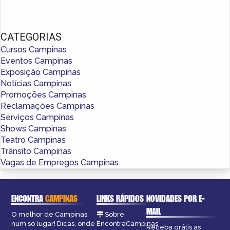
CATEGORIAS
Cursos Campinas
Eventos Campinas
Exposição Campinas
Notícias Campinas
Promoções Campinas
Reclamações Campinas
Serviços Campinas
Shows Campinas
Teatro Campinas
Trânsito Campinas
Vagas de Empregos Campinas
ENCONTRA
CAMPINAS
LINKS RÁPIDOS
NOVIDADES POR E-
MAIL
O melhor de Campinas
Sobre
num só lugar! Dicas, onde
EncontraCampinas
Receba grátis as