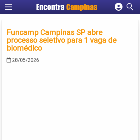
Encontra
Campinas
Cadastrar empresa
Fazer login
Funcamp Campinas SP abre
Criar conta
processo seletivo para 1 vaga de
biomédico
28/05/2026