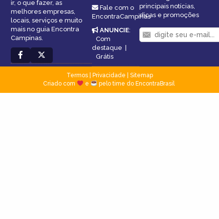
ir, o que fazer, as
principais notícias,
Fale com o
melhores empresas,
dicas e promoções
EncontraCampinas
locais, serviços e muito
mais no guia Encontra
ANUNCIE
:
Campinas.
Com
destaque
|
Grátis
Termos
|
Privacidade
|
Sitemap
Criado com
e
pelo time do EncontraBrasil