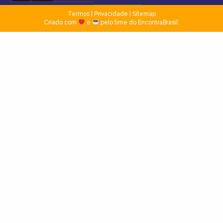
Termos
|
Privacidade
|
Sitemap
Criado com
e
pelo time do EncontraBrasil