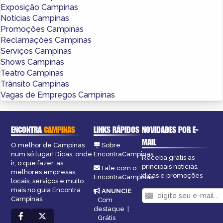
Exposição Campinas
Notícias Campinas
Promoções Campinas
Reclamações Campinas
Serviços Campinas
Shows Campinas
Teatro Campinas
Trânsito Campinas
Vagas de Empregos Campinas
ENCONTRA
CAMPINAS
LINKS RÁPIDOS
NOVIDADES POR E-
MAIL
O melhor de Campinas
Sobre
num só lugar! Dicas, onde
EncontraCampinas
Receba grátis as
ir, o que fazer, as
principais notícias,
Fale com o
melhores empresas,
dicas e promoções
EncontraCampinas
locais, serviços e muito
mais no guia Encontra
ANUNCIE
:
Campinas.
Com
destaque
|
Grátis