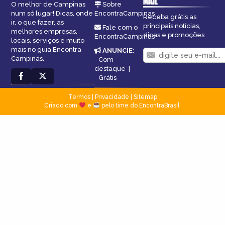
MAIL
O melhor de Campinas
Sobre
num só lugar! Dicas, onde
EncontraCampinas
Receba grátis as
ir, o que fazer, as
principais notícias,
Fale com o
melhores empresas,
dicas e promoções
EncontraCampinas
locais, serviços e muito
mais no guia Encontra
ANUNCIE
:
Campinas.
Com
destaque
|
Grátis
Termos
|
Privacidade
|
Sitemap
Criado com
e
pelo time do EncontraBrasil