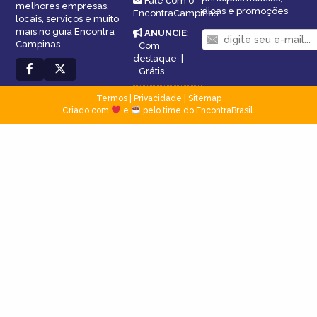
Fale com o
melhores empresas,
dicas e promoções
EncontraCampinas
locais, serviços e muito
mais no guia Encontra
ANUNCIE
:
Campinas.
Com
destaque
|
Grátis
Termos
|
Privacidade
|
Sitemap
Criado com
e
pelo time do EncontraBrasil