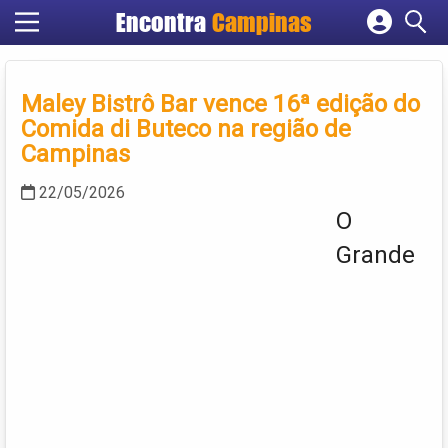
Encontra
Campinas
Cadastrar empresa
Fazer login
Maley Bistrô Bar vence 16ª edição do
Criar conta
Comida di Buteco na região de
Campinas
22/05/2026
O
Grande