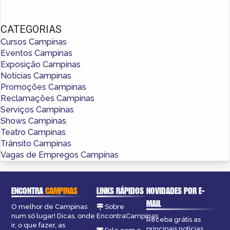
CATEGORIAS
Cursos Campinas
Eventos Campinas
Exposição Campinas
Notícias Campinas
Promoções Campinas
Reclamações Campinas
Serviços Campinas
Shows Campinas
Teatro Campinas
Trânsito Campinas
Vagas de Empregos Campinas
ENCONTRA
CAMPINAS
LINKS RÁPIDOS
NOVIDADES POR E-
MAIL
O melhor de Campinas
Sobre
num só lugar! Dicas, onde
EncontraCampinas
Receba grátis as
ir, o que fazer, as
principais notícias,