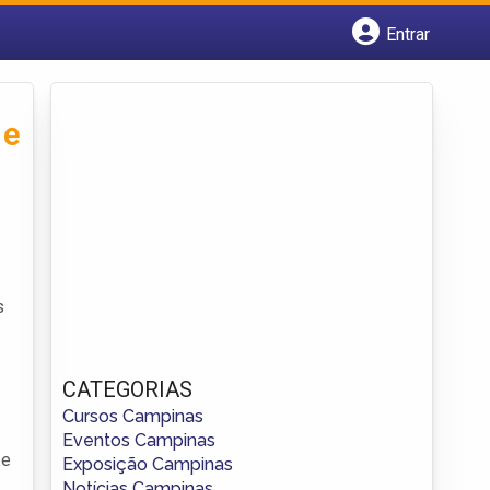
Entrar
Cadastrar empresa
Fazer login
Criar conta
 e
s
CATEGORIAS
Cursos Campinas
Eventos Campinas
 e
Exposição Campinas
Notícias Campinas