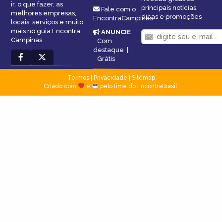
ir, o que fazer, as
principais notícias,
Fale com o
melhores empresas,
dicas e promoções
EncontraCampinas
locais, serviços e muito
mais no guia Encontra
ANUNCIE
:
Campinas.
Com
destaque
|
Grátis
Termos
|
Privacidade
|
Sitemap
Criado com
e
pelo time do EncontraBrasil