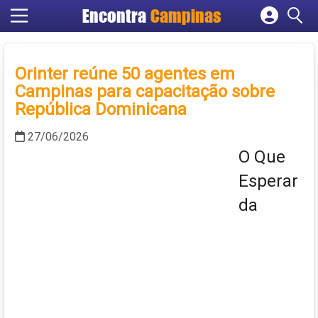
Encontra
Campinas
Cadastrar empresa
Fazer login
Orinter reúne 50 agentes em
Criar conta
Campinas para capacitação sobre
República Dominicana
27/06/2026
O Que
Esperar
da