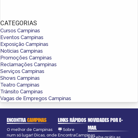
CATEGORIAS
Cursos Campinas
Eventos Campinas
Exposição Campinas
Notícias Campinas
Promoções Campinas
Reclamações Campinas
Serviços Campinas
Shows Campinas
Teatro Campinas
Trânsito Campinas
Vagas de Empregos Campinas
ENCONTRA
CAMPINAS
LINKS RÁPIDOS
NOVIDADES POR E-
MAIL
O melhor de Campinas
Sobre
num só lugar! Dicas, onde
EncontraCampinas
Receba grátis as