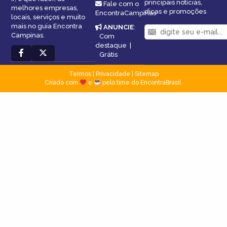
principais notícias,
Fale com o
melhores empresas,
dicas e promoções
EncontraCampinas
locais, serviços e muito
mais no guia Encontra
ANUNCIE
:
Campinas.
Com
destaque
|
Grátis
Termos
|
Privacidade
|
Sitemap
Criado com
e
pelo time do EncontraBrasil