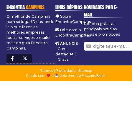
ENCONTRA
CAMPINAS
LINKS RÁPIDOS
NOVIDADES POR E-
MAIL
O melhor de Campinas
Sobre
num só lugar! Dicas, onde
EncontraCampinas
Receba grátis as
ir, o que fazer, as
principais notícias,
Fale com o
melhores empresas,
dicas e promoções
EncontraCampinas
locais, serviços e muito
mais no guia Encontra
ANUNCIE
:
Campinas.
Com
destaque
|
Grátis
Termos
|
Privacidade
|
Sitemap
Criado com
e
pelo time do EncontraBrasil