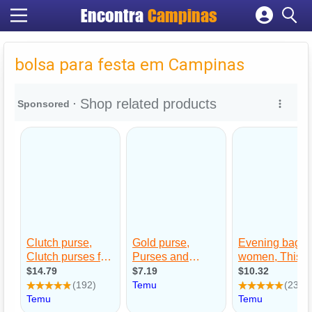
Encontra
Campinas
Cadastrar empresa
Fazer login
bolsa para festa em Campinas
Criar conta