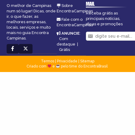
MAIL
O melhor de Campinas
Sobre
num só lugar! Dicas, onde
EncontraCampinas
Receba grátis as
ir, o que fazer, as
principais notícias,
Fale com o
melhores empresas,
dicas e promoções
EncontraCampinas
locais, serviços e muito
mais no guia Encontra
ANUNCIE
:
Campinas.
Com
destaque
|
Grátis
Termos
|
Privacidade
|
Sitemap
Criado com
e
pelo time do EncontraBrasil