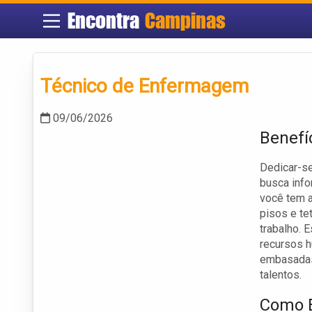
Encontra
Campinas
Técnico de Enfermagem
09/06/2026
Benefíc
Dedicar-se
busca info
você tem a
pisos e te
trabalho. 
recursos 
embasadas,
talentos.
Como E